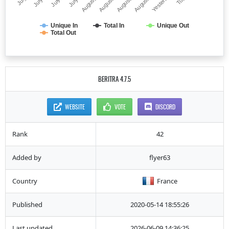
August 02
Yesterday
August 03
August 01
August 04
Unique In
Total In
Unique Out
Total Out
BERITRA 4.7.5
WEBSITE
VOTE
DISCORD
Rank
42
Added by
flyer63
Country
France
Published
2020-05-14 18:55:26
Last updated
2026-06-09 14:36:25