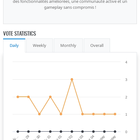
des fonctionnalités améliorées, une communauté active et un
gameplay sans compromis !
VOTE STATISTICS
Daily
Weekly
Monthly
Overall
4
3
2
1
0
July…
July 31
July 29
Today
July 30