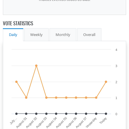
VOTE STATISTICS
Daily
Weekly
Monthly
Overall
4
3
2
1
0
July…
August 05
August 03
Yesterday
August 01
August 06
August 04
Today
August 02
August 07