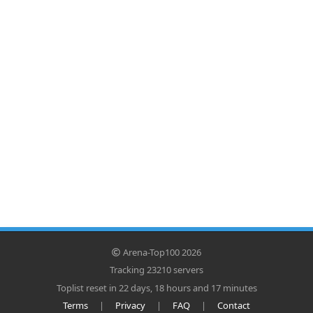
Arena-Top100 2026
Tracking 23210 servers
Toplist reset in 22 days, 18 hours and 17 minutes
Terms
|
Privacy
|
FAQ
|
Contact