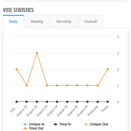
VOTE STATISTICS
Daily
Weekly
Monthly
Overall
4
3
2
1
0
July…
August 05
August 03
Yesterday
August 01
August 06
August 04
Today
August 02
August 07
Unique In
Total In
Unique Out
Total Out