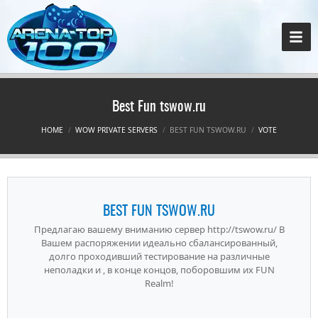
Best Fun tswow.ru
HOME
WOW PRIVATE SERVERS
BEST FUN TSWOW.RU
VOTE
BEST FUN TSWOW.RU
Предлагаю вашему вниманию сервер http://tswow.ru/ В
Вашем распоряжении идеально сбалансированный,
долго проходивший тестирование на различные
неполадки и , в конце концов, поборовшим их FUN
Realm!