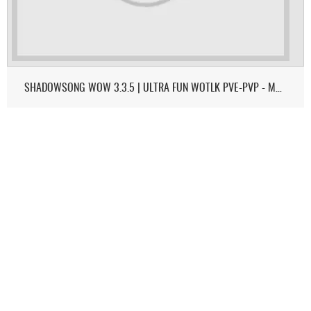
SHADOWSONG WOW 3.3.5 | ULTRA FUN WOTLK PVE-PVP - MONK & DEMON HUNTER ON 3.3.5